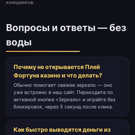
конкурентов.
Вопросы и ответы — без
воды
Почему не открывается Плей
Фортуна казино и что делать?
Обычно помогает свежее зеркало — оно
уже встроено в наш сайт. Переходите по
активной кнопке «Зеркало» и играйте без
блокировок, через 5 секунд после клика.
Как быстро выводятся деньги из