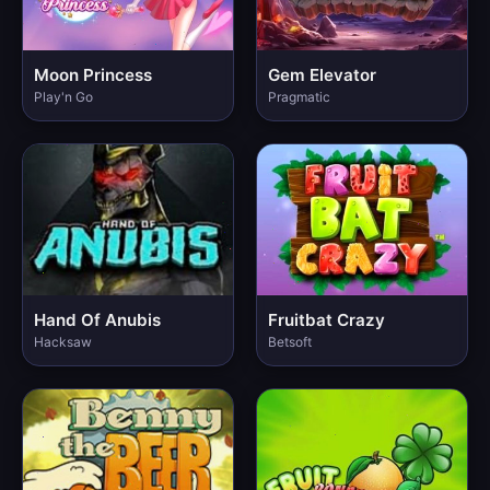
Moon Princess
Gem Elevator
Play'n Go
Pragmatic
Hand Of Anubis
Fruitbat Crazy
Hacksaw
Betsoft