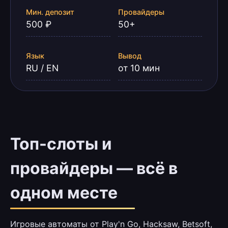
Мин. депозит
Провайдеры
500 ₽
50+
Язык
Вывод
RU / EN
от 10 мин
Топ-слоты и
провайдеры — всё в
одном месте
Игровые автоматы от Play'n Go, Hacksaw, Betsoft,