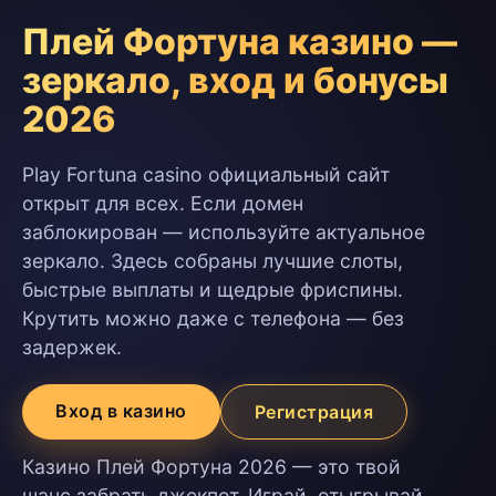
Плей Фортуна казино —
зеркало, вход и бонусы
2026
Play Fortuna casino официальный сайт
открыт для всех. Если домен
заблокирован — используйте актуальное
зеркало. Здесь собраны лучшие слоты,
быстрые выплаты и щедрые фриспины.
Крутить можно даже с телефона — без
задержек.
Вход в казино
Регистрация
Казино Плей Фортуна 2026 — это твой
шанс забрать джекпот. Играй, отыгрывай,