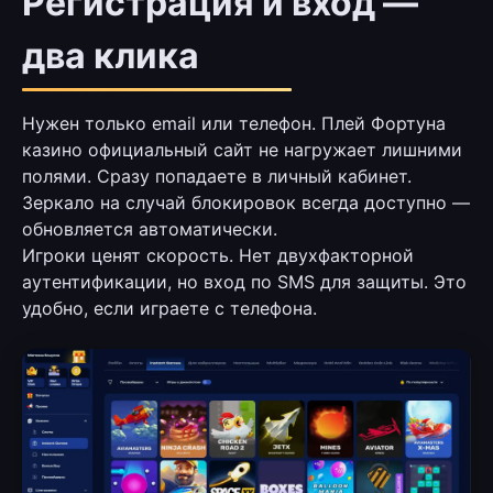
Регистрация и вход —
два клика
Нужен только email или телефон. Плей Фортуна
казино официальный сайт не нагружает лишними
полями. Сразу попадаете в личный кабинет.
Зеркало на случай блокировок всегда доступно —
обновляется автоматически.
Игроки ценят скорость. Нет двухфакторной
аутентификации, но вход по SMS для защиты. Это
удобно, если играете с телефона.